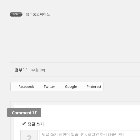
송파중고피아노
TAG •
첨부
'
'
수원.jpg
1
Facebook
Twitter
Google
Pinterest
'0'
Comment
✔
댓글 쓰기
댓글 쓰기 권한이 없습니다. 로그인 하시겠습니까?
?