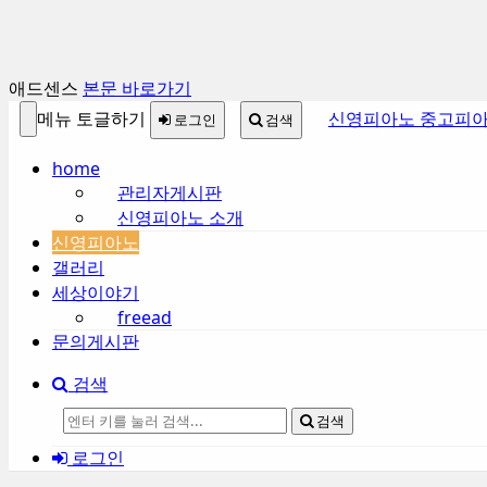
애드센스
본문 바로가기
메뉴 토글하기
신영피아노 중고피아
로그인
검색
home
관리자게시판
신영피아노 소개
신영피아노
갤러리
세상이야기
freead
문의게시판
검색
검색
로그인