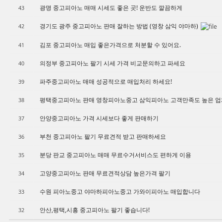
광명 중고피아노 매매 시세도 좋은 곳! 운반도 깔끔하게
43
경기도 광주 중고피아노 판매 잘하는 방법 (영창 삼익 야마하)
42
김포 중고피아노 매입 좋은가격으로 처분할 수 있어요.
41
의정부 중고피아노 팔기 시세 가격 비교문의하고 파세요
40
파주중고피아노 매매 성공적으로 매입처리 하세요!
39
평택중고피아노 판매 영창피아노중고 삼익피아노 고객만족도 높은 
38
안양중고피아노 가격 시세보다 좋게 판매하기
37
부천 중고피아노 팔기 무료견적 받고 판매하세요
36
분당 판교 중고피아노 매매 무료수거서비스도 편하게 이용
35
고양중고피아노 판매 무료견적상담 높은가격 팔기
34
수원 피아노중고 야마하피아노중고 가와이피아노 매입합니다
33
안산,평택,시흥 중고피아노 팔기 좋습니다!
32